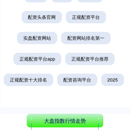
配资头条官网
正规配资平台
实盘配资网站
配资网站排名第一
创业板指
3537.21
-25.90
-0.73%
正规配资平台app
正规配资平台推荐
正规配资十大排名
配资咨询平台
2025
基金指数
7247.38
+5.28
+0.07%
大盘指数行情走势