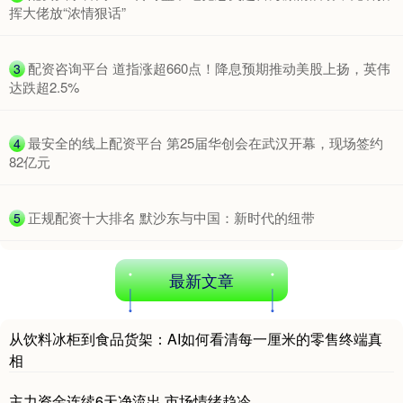
挥大佬放“浓情狠话”
​配资咨询平台 道指涨超660点！降息预期推动美股上扬，英伟
3
达跌超2.5%
​最安全的线上配资平台 第25届华创会在武汉开幕，现场签约
4
期指IC0
7881.40
+26.20
+0.33%
82亿元
​正规配资十大排名 默沙东与中国：新时代的纽带
5
最新文章
从饮料冰柜到食品货架：AI如何看清每一厘米的零售终端真
相
主力资金连续6天净流出 市场情绪趋冷