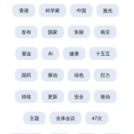
香港
科学家
中国
激光
发布
国家
朱丽
南京
紫金
AI
健康
十五五
国药
驱动
绿色
巨力
持续
更新
安全
推动
主题
全体会议
47次