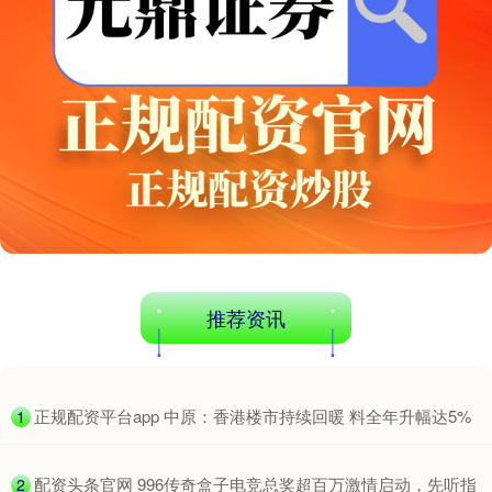
创业板指
3537.21
-25.90
-0.73%
基金指数
7247.38
+5.28
+0.07%
推荐资讯
​正规配资平台app 中原：香港楼市持续回暖 料全年升幅达5%
1
国债指数
229.80
+0.11
+0.05%
​配资头条官网 996传奇盒子‌电竞总奖超百万激情启动，先听指
2