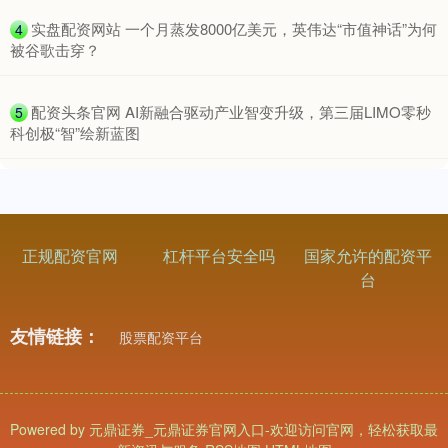
​实盘配资网站 一个月蒸发8000亿美元，英伟达“市值神话”为何
4
被谷歌击穿？
​配资头条官网 AI新融合驱动产业智变升级，第三届LIMO零秒
5
科创极“智”绘新蓝图
正规配资官网
杠杆平台安全吗
国家允许的配资平
台
友情链接：
股票配资平台
Powered by
元鼎证券_元鼎证券官网入口-欢迎访问官网，轻松获取最