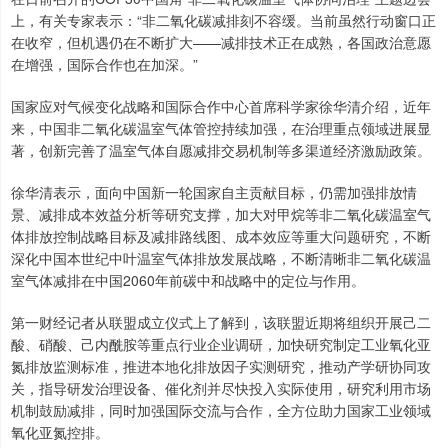
上，有关专家表示：“非二氧化碳减排刻不容缓。当前虽然行动窗口正
在收窄，但机遇仍在不断扩大——减排技术正在成熟，各国政治意愿
在增强，国际合作也在加深。”
国家应对气候变化战略和国际合作中心首席科学家徐华清介绍，近年
来，中国非二氧化碳温室气体管控持续加强，在治理重点领域进展显
著，创新完善了温室气体自愿减排交易机制等多渠道经济激励政策。
徐华清表示，面向中国新一轮国家自主贡献目标，仍需加强排放情
景、减排成本效益分析等研究支撑，加大对甲烷等非二氧化碳温室气
体排放控制战略目标及减排路线图、成本效应等重大问题研究，不断
深化中国本世纪中叶温室气体排放发展战略，不断清晰非二氧化碳温
室气体减排在中国2060年前碳中和战略中的定位与作用。
第一财经记者从联盟成立仪式上了解到，该联盟近期将组织开展己二
酸、硝酸、己内酰胺等重点行业企业调研，加快研究制定工业氧化亚
氮排放监测标准，推进本地化排放因子实测研究，推动产学研协同攻
关，指导研发治理设备、催化剂并尽快投入实际使用，研究利用市场
机制鼓励减排，同时加强国际交流与合作，全方位助力国家工业领域
氧化亚氮控排。