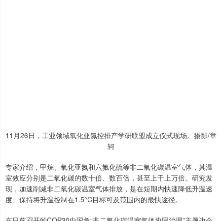
11月26日，工业领域氧化亚氮控排产学研联盟成立仪式现场。摄影/章
轲
专家介绍，甲烷、氧化亚氮和六氟化硫等非二氧化碳温室气体，其温
室效应分别是二氧化碳的数十倍、数百倍，甚至上千上万倍。研究发
现，加速削减非二氧化碳温室气体排放，是在短期内快速降低升温速
度、保持将升温控制在1.5°C目标可及范围内的最快途径。
在日前召开的COP30中国角“非二氧化碳温室气体协同治理”主题边会