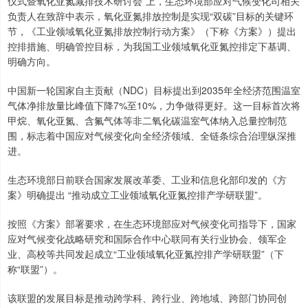
仪式暨氧化亚氮减排技术研讨会”上，生态环境部应对气候变化司相关
负责人在致辞中表示，氧化亚氮排放控制是实现“双碳”目标的关键环
节，《工业领域氧化亚氮排放控制行动方案》（下称《方案》）提出
控排措施、明确管控目标，为我国工业领域氧化亚氮控排定下基调、
明确方向。
中国新一轮国家自主贡献（NDC）目标提出到2035年全经济范围温室
气体净排放量比峰值下降7%至10%，力争做得更好。这一目标首次将
甲烷、氧化亚氮、含氟气体等非二氧化碳温室气体纳入总量控制范
围，标志着中国应对气候变化向全经济领域、全链条综合治理纵深推
进。
生态环境部日前联合国家发展改革委、工业和信息化部印发的《方
案》明确提出 “推动成立工业领域氧化亚氮控排产学研联盟”。
按照《方案》部署要求，在生态环境部应对气候变化司指导下，国家
应对气候变化战略研究和国际合作中心联同有关行业协会、领军企
业、高校等共同发起成立“工业领域氧化亚氮控排产学研联盟”（下
称“联盟”）。
该联盟的发展目标是推动跨学科、跨行业、跨地域、跨部门协同创