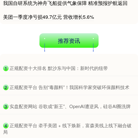
我国自研系统为神舟飞船提供气象保障 精准预报护航返回
美团一季度净亏损49.7亿元 营收增长5.6%
推荐资讯
​正规配资十大排名 默沙东与中国：新时代的纽带
1
​正规配资平台 告别“毒颜料”！我国科学家突破环保颜料技术
2
​实盘配资网站 谷歌成“新王”、OpenAI遭逆风，硅谷AI圈洗牌
3
​正规配资平台 牵手美团 + 线下焕新，富森美线上线下融合破
4
局