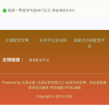
​美团一季度净亏损49.7亿元 营收增长5.6%
5
正规配资官网
杠杆平台安全吗
国家允许的配资平
台
友情链接：
股票配资平台
Powered by
元鼎证券_元鼎证券官网入口-欢迎访问官网，轻松获取最
新资讯与服务
RSS地图
HTML地图
Copyright
© 2013-2024