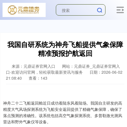
我国自研系统为神舟飞船提供气象保障
精准预报护航返回
来源：元鼎证券官网入口
网站：元鼎证券_元鼎证券官网入
口-欢迎访问官网，轻松获取最新资讯与服务
日期：2026-06-02
21:08:40
查看：143
神舟二十二飞船返回舱近日成功着陆东风着陆场。我国自主研发的高
精度大气风场探测系统为飞船安全返回提供了精确气象保障，确保了
落点预测的准确性。该系统包括高空气象探测系统、多普勒激光测风
雷达和野外气象仪等设备。