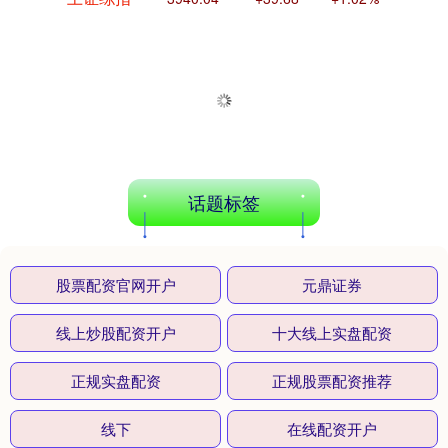
上证综指
3940.04
+39.68
+1.02%
话题标签
深证成指
14311.01
+200.89
+1.42%
股票配资官网开户
元鼎证券
线上炒股配资开户
十大线上实盘配资
正规实盘配资
正规股票配资推荐
沪深300
线下
在线配资开户
4694.44
+43.13
+0.93%