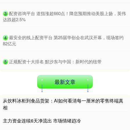
​配资咨询平台 道指涨超660点！降息预期推动美股上扬，英伟
3
达跌超2.5%
期指IC0
7877.80
+164.40
+2.13%
​最安全的线上配资平台 第25届华创会在武汉开幕，现场签约
4
82亿元
​正规配资十大排名 默沙东与中国：新时代的纽带
5
最新文章
从饮料冰柜到食品货架：AI如何看清每一厘米的零售终端真
相
主力资金连续6天净流出 市场情绪趋冷