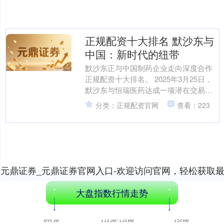
正规配资十大排名 默沙东与
创业板指
3563.12
+47.56
+1.35%
中国：新时代的纽带
默沙东正与中国制药企业走向深度合作
正规配资十大排名。 2025年3月25日，
默沙东与恒瑞医药达成一项潜在交易规
模近20亿美元的交易。默沙东获得恒瑞
分类：正规配资官网
查看：223
医药一款在研药....
基金指数
7242.10
+12.30
+0.17%
元鼎证券_元鼎证券官网入口-欢迎访问官网，轻松获取
新资讯与服务文章已加载完成
大盘指数行情走势