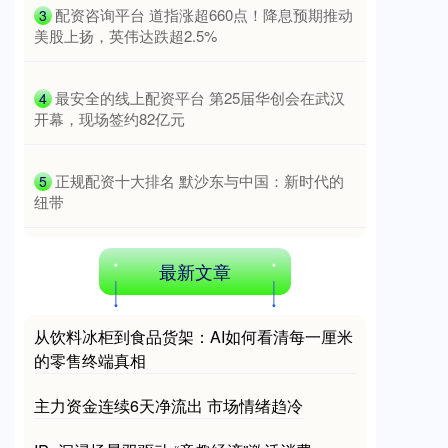
​配资咨询平台 道指涨超660点！降息预期推动
3
国债指数
美股上扬，英伟达跌超2.5%
229.69
+0.10
+0.04%
​最安全的线上配资平台 第25届华创会在武汉
4
开幕，现场签约82亿元
​正规配资十大排名 默沙东与中国：新时代的
5
纽带
期指IC0
7877.80
+164.40
+2.13%
最新文章
从饮料冰柜到食品货架：AI如何看清每一厘米
的零售终端真相
主力资金连续6天净流出 市场情绪趋冷