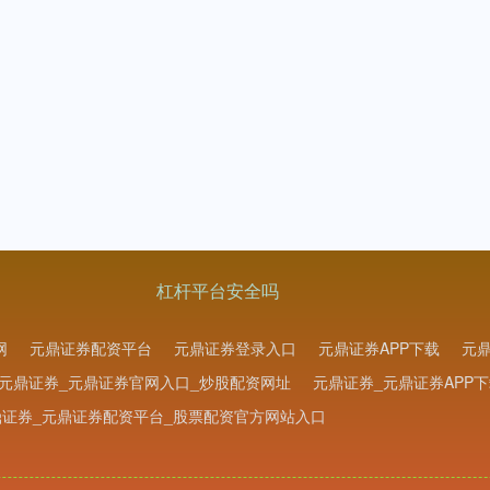
杠杆平台安全吗
网
元鼎证券配资平台
元鼎证券登录入口
元鼎证券APP下载
元
元鼎证券_元鼎证券官网入口_炒股配资网址
元鼎证券_元鼎证券APP
鼎证券_元鼎证券配资平台_股票配资官方网站入口