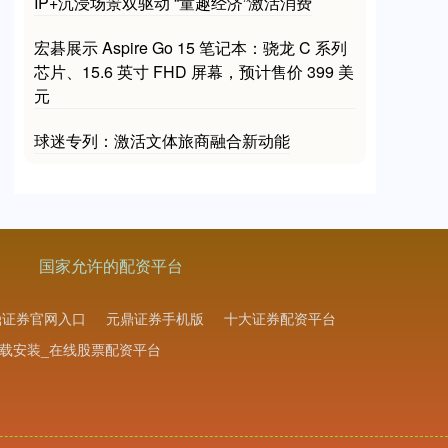
IP+沉浸场景双驱动 “童趣经济”激活消费
宏碁展示 Aspire Go 15 笔记本：骁龙 C 系列
芯片、15.6 英寸 FHD 屏幕，预计售价 399 美
元
球迷专列：激活文体旅商融合新动能
国家允许的配资平台
鼎证券官网入口
元鼎证券手机版
十大证券配资平台
下载安装_在线股票配资平台