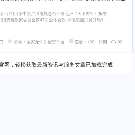
记者吕红桥)据中央广播电视总台经济之声《天下财经》报道，
织消费者政策委员会第47次全体会议“标准赋能消费升级引....
口
分类：国家允许的配资平台
查看：190
日期：06-02
问官网，轻松获取最新资讯与服务文章已加载完成