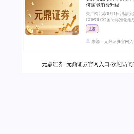
何赋能消费升级
央广网北京6月1日消息(
COPOLCO国际标准化组
主题
来源：元鼎证券官网入
元鼎证券_元鼎证券官网入口-欢迎访